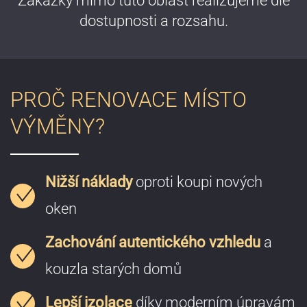
Zakázky mimo tuto oblast realizujeme dle
dostupnosti a rozsahu.
PROČ RENOVACE MÍSTO
VÝMĚNY?
Nižší náklady
oproti koupi nových
oken
Zachování autentického vzhledu
a
kouzla starých domů
Lepší izolace
díky moderním úpravám