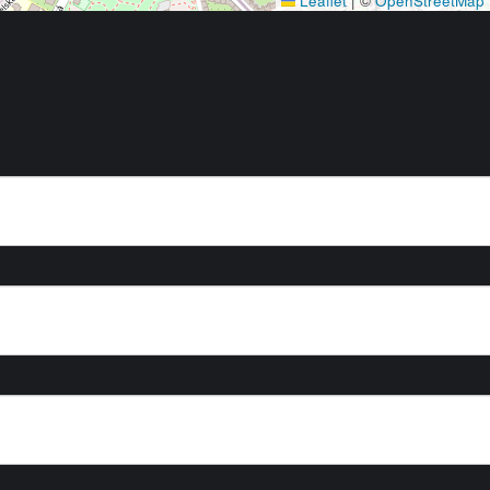
Leaflet
|
©
OpenStreetMap