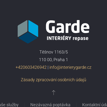
Těšnov 1163/5
110 00, Praha 1
+420603426942
|
info@interierygarde.cz
Zásady zpracování osobních údajů
še služby
Nezávazná poptávka
Kontaktní úd