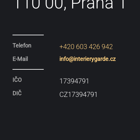
110 00, Praha 1
Telefon
+420 603 426 942
E-Mail
info@interierygarde.cz
IČO
17394791
DIČ
CZ17394791