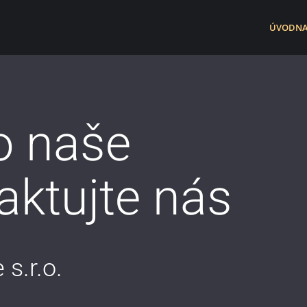
ÚVOD
NA
o naše
aktujte nás
s.r.o.